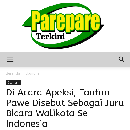
Berita
Beranda
Ekonomi
Ekonomi
Di Acara Apeksi, Taufan
Terkini
Pawe Disebut Sebagai Juru
Bicara Walikota Se
Seputar
Indonesia