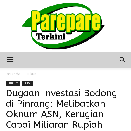
Berita
Beranda
Hukum
Hukum
Sulsel
Dugaan Investasi Bodong
Terkini
di Pinrang: Melibatkan
Oknum ASN, Kerugian
Seputar
Capai Miliaran Rupiah