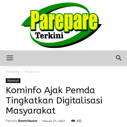
Berita
Beranda
Nasional
Nasional
Kominfo Ajak Pemda
Terkini
Tingkatkan Digitalisasi
Masyarakat
Seputar
Penulis
Kontributor
-
652
Januari 25, 2022