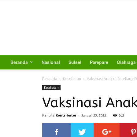
Beranda
Nasional
Sulsel
Parepare
Olahraga
Beranda
Kesehatan
Vaksinasi Anak di Enrekang Di
Kesehatan
Vaksinasi Anak
Penulis
Kontributor
-
653
Januari 25, 2022