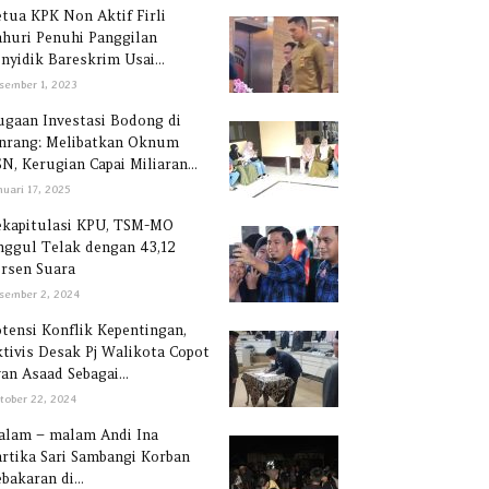
tua KPK Non Aktif Firli
huri Penuhi Panggilan
nyidik Bareskrim Usai...
sember 1, 2023
gaan Investasi Bodong di
inrang: Melibatkan Oknum
N, Kerugian Capai Miliaran...
nuari 17, 2025
ekapitulasi KPU, TSM-MO
ggul Telak dengan 43,12
rsen Suara
sember 2, 2024
tensi Konflik Kepentingan,
tivis Desak Pj Walikota Copot
an Asaad Sebagai...
tober 22, 2024
alam – malam Andi Ina
rtika Sari Sambangi Korban
bakaran di...