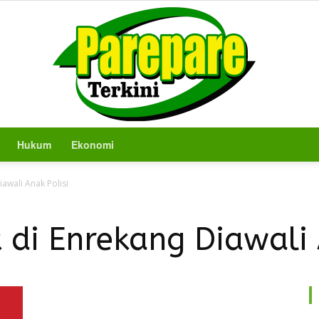
Hukum
Ekonomi
Berita
awali Anak Polisi
 di Enrekang Diawali 
Terkini