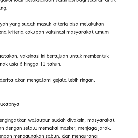
gakomodir pelaksanaan vaksinasi bagi seluruh anak-
ang.
ah yang sudah masuk kriteria bisa melakukan
rena kriteria cakupan vaksinasi masyarakat umum
takan, vaksinasi ini bertujuan untuk membentuk
nak usia 6 hingga 11 tahun.
nderita akan mengalami gejala lebih ringan,
” ucapnya.
engingatkan walaupun sudah divaksin, masyarakat
an dengan selalu memakai masker, menjaga jarak,
dengan menggunakan sabun, dan mengurangi