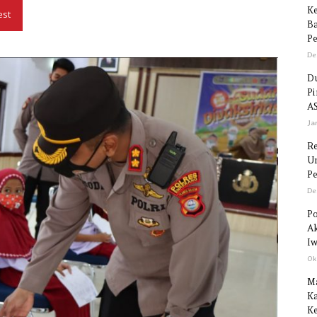
Ke
est
Ba
Pe
Seputar
De
Du
P
AS
Ja
Sulawesi
R
Un
Pe
De
Po
Ak
Iw
Ok
M
Ka
Ke