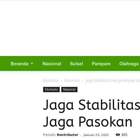
Beranda
Nasional
Sulsel
Parepare
Olahraga
Beranda
Ekonomi
Jaga Stabilitas Harga Minyak 
Ekonomi
Nasional
Jaga Stabilit
Jaga Pasokan
Penulis
Kontributor
-
635
Januari 29, 2022