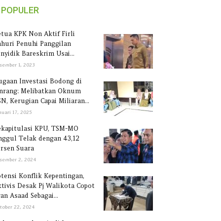
POPULER
tua KPK Non Aktif Firli
huri Penuhi Panggilan
nyidik Bareskrim Usai...
sember 1, 2023
gaan Investasi Bodong di
inrang: Melibatkan Oknum
N, Kerugian Capai Miliaran...
nuari 17, 2025
ekapitulasi KPU, TSM-MO
ggul Telak dengan 43,12
rsen Suara
sember 2, 2024
tensi Konflik Kepentingan,
tivis Desak Pj Walikota Copot
an Asaad Sebagai...
tober 22, 2024