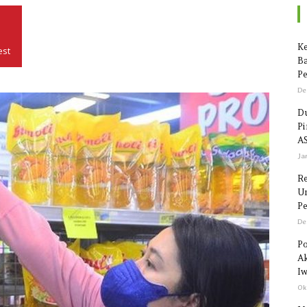
Seputar
Ke
est
Ba
Pe
De
Du
P
Sulawesi
AS
Ja
R
Un
Pe
De
Po
Ak
Iw
Ok