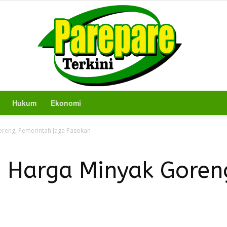
Hukum
Ekonomi
Berita
Goreng, Pemerintah Jaga Pasokan
as Harga Minyak Goren
Terkini