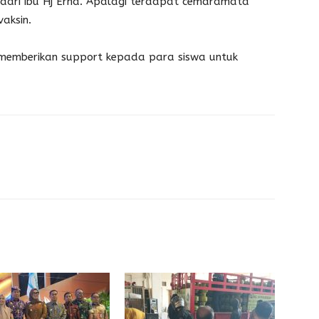
n dari ibu Hj Erna. Apalagi terdapat cemdramata
aksin.
 memberikan support kepada para siswa untuk