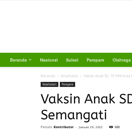
Beranda
Nasional
Sulsel
Parepare
Olahraga
Beranda
Kesehatan
Vaksin Anak SD, TP PKK Kota
Kesehatan
Parepare
Vaksin Anak SD
Semangati
Penulis
Kontributor
-
660
Januari 29, 2022