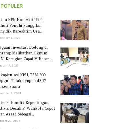
POPULER
tua KPK Non Aktif Firli
huri Penuhi Panggilan
nyidik Bareskrim Usai...
sember 1, 2023
gaan Investasi Bodong di
inrang: Melibatkan Oknum
N, Kerugian Capai Miliaran...
nuari 17, 2025
ekapitulasi KPU, TSM-MO
ggul Telak dengan 43,12
rsen Suara
sember 2, 2024
tensi Konflik Kepentingan,
tivis Desak Pj Walikota Copot
an Asaad Sebagai...
tober 22, 2024