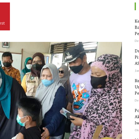
Seputar
Ke
est
Ba
Pe
De
Du
P
Sulawesi
AS
Ja
R
Un
Pe
De
Po
Ak
Iw
Ok