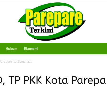
Hukum
Ekonomi
Berita
 Parepare ikut Semangati
, TP PKK Kota Parepar
Terkini