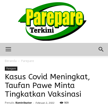
Berita
Beranda
Parepare
Parepare
Kasus Covid Meningkat,
Terkini
Taufan Pawe Minta
Tingkatkan Vaksinasi
Seputar
Penulis
Kontributor
-
909
Februari 2, 2022