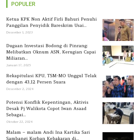
POPULER
Ketua KPK Non Aktif Firli Bahuri Penuhi
Panggilan Penyidik Bareskrim Usai...
Desember 1, 2023
Dugaan Investasi Bodong di Pinrang:
Melibatkan Oknum ASN, Kerugian Capai
Miliaran...
Januari 17, 2025
Rekapitulasi KPU, TSM-MO Unggul Telak
dengan 43,12 Persen Suara
Desember 2, 2024
Potensi Konflik Kepentingan, Aktivis
Desak Pj Walikota Copot Iwan Asaad
Sebagai...
Oktober 22, 2024
Malam – malam Andi Ina Kartika Sari
Sambangi Korban Kebakaran di...