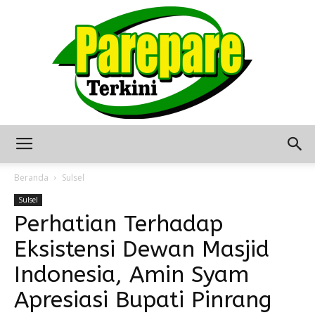
Berita
Beranda
Sulsel
Sulsel
Perhatian Terhadap
Terkini
Eksistensi Dewan Masjid
Indonesia, Amin Syam
Seputar
Apresiasi Bupati Pinrang