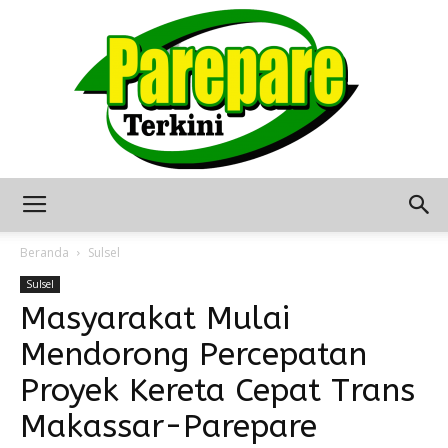
Berita
Beranda
Sulsel
Sulsel
Masyarakat Mulai
Terkini
Mendorong Percepatan
Proyek Kereta Cepat Trans
Seputar
Makassar-Parepare