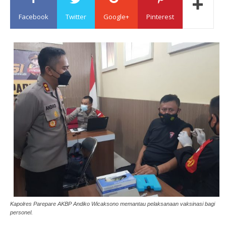
Facebook
Twitter
Google+
Pinterest
Sulawesi
Kapolres Parepare AKBP Andiko Wicaksono memantau pelaksanaan vaksinasi bagi
personel.