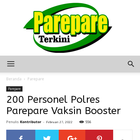
Berita
Beranda
Parepare
Parepare
200 Personel Polres
Terkini
Parepare Vaksin Booster
Penulis
Kontributor
-
556
Februari 27, 2022
Seputar