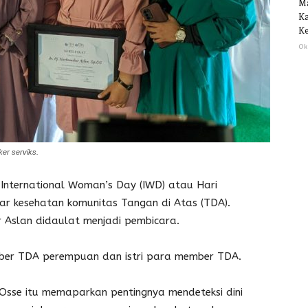
M
Ka
Ke
Ok
ker serviks.
nternational Woman’s Day (IWD) atau Hari
nar kesehatan komunitas Tangan di Atas (TDA).
 Aslan didaulat menjadi pembicara.
ember TDA perempuan dan istri para member TDA.
Osse itu memaparkan pentingnya mendeteksi dini