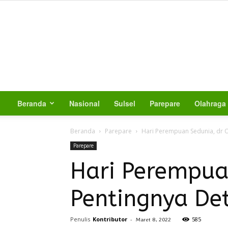
Beranda
Nasional
Sulsel
Parepare
Olahraga
Beranda
Parepare
Hari Perempuan Sedunia, dr O
Parepare
Hari Perempua
Pentingnya Det
Penulis
Kontributor
-
585
Maret 8, 2022