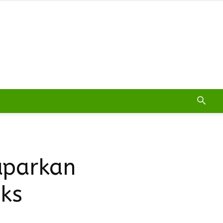
aparkan
iks