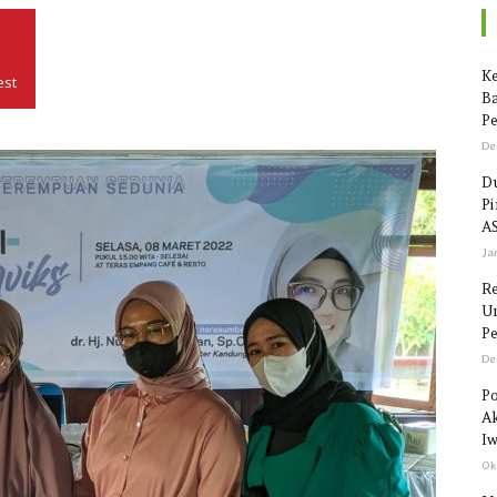
Seputar
Ke
est
Ba
Pe
De
Du
P
Sulawesi
AS
Ja
R
Un
Pe
De
Po
Ak
Iw
Ok