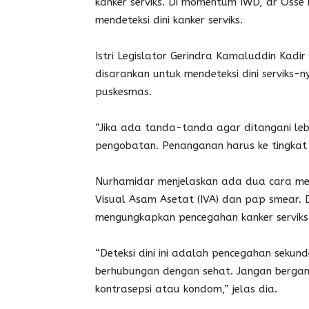
kanker serviks. Di momentum IWD, dr Oss
mendeteksi dini kanker serviks.
Istri Legislator Gerindra Kamaluddin Kadi
disarankan untuk mendeteksi dini serviks-n
puskesmas.
“Jika ada tanda-tanda agar ditangani leb
pengobatan. Penanganan harus ke tingkat l
Nurhamidar menjelaskan ada dua cara mende
Visual Asam Asetat (IVA) dan pap smear.
mengungkapkan pencegahan kanker serviks
“Deteksi dini ini adalah pencegahan sekun
berhubungan dengan sehat. Jangan bergant
kontrasepsi atau kondom,” jelas dia.