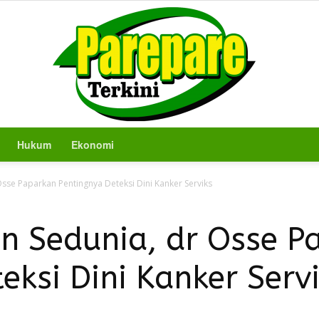
Hukum
Ekonomi
Berita
sse Paparkan Pentingnya Deteksi Dini Kanker Serviks
n Sedunia, dr Osse P
eksi Dini Kanker Serv
Terkini