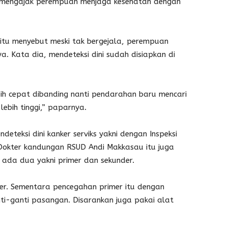
e mengajak perempuan menjaga kesehatan dengan
r itu menyebut meski tak bergejala, perempuan
ya. Kata dia, mendeteksi dini sudah disiapkan di
ih cepat dibanding nanti pendarahan baru mencari
ebih tinggi,” paparnya.
teksi dini kanker serviks yakni dengan Inspeksi
 Dokter kandungan RSUD Andi Makkasau itu juga
 ada dua yakni primer dan sekunder.
der. Sementara pencegahan primer itu dengan
i-ganti pasangan. Disarankan juga pakai alat