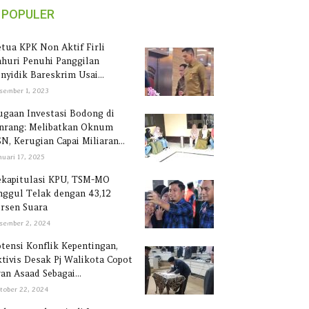
POPULER
tua KPK Non Aktif Firli
huri Penuhi Panggilan
nyidik Bareskrim Usai...
sember 1, 2023
gaan Investasi Bodong di
inrang: Melibatkan Oknum
N, Kerugian Capai Miliaran...
nuari 17, 2025
ekapitulasi KPU, TSM-MO
ggul Telak dengan 43,12
rsen Suara
sember 2, 2024
tensi Konflik Kepentingan,
tivis Desak Pj Walikota Copot
an Asaad Sebagai...
tober 22, 2024