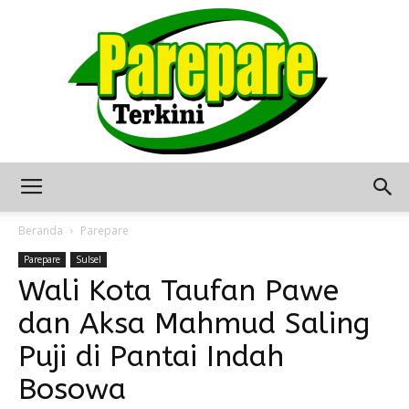
Berita
Beranda
Parepare
Parepare
Sulsel
Wali Kota Taufan Pawe
Terkini
dan Aksa Mahmud Saling
Puji di Pantai Indah
Seputar
Bosowa