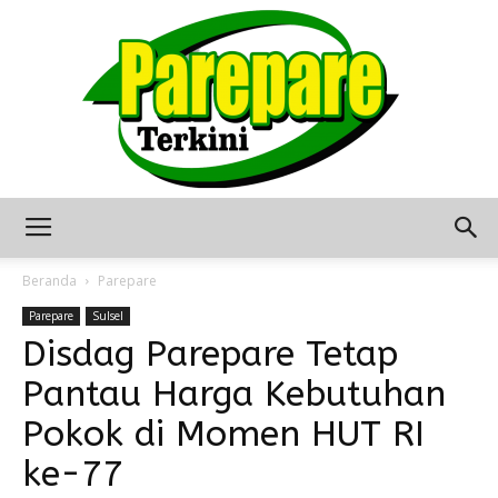
Berita
Beranda
Parepare
Parepare
Sulsel
Disdag Parepare Tetap
Terkini
Pantau Harga Kebutuhan
Pokok di Momen HUT RI
Seputar
ke-77