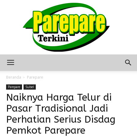
Berita
Beranda
Parepare
Parepare
Sulsel
Naiknya Harga Telur di
Terkini
Pasar Tradisional Jadi
Perhatian Serius Disdag
Seputar
Pemkot Parepare