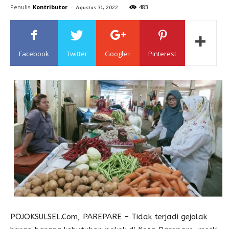
Penulis
Kontributor
-
483
Agustus 31, 2022
Sulawesi
Facebook
Twitter
Google+
Pinterest
POJOKSULSEL.Com, PAREPARE – Tidak terjadi gejolak