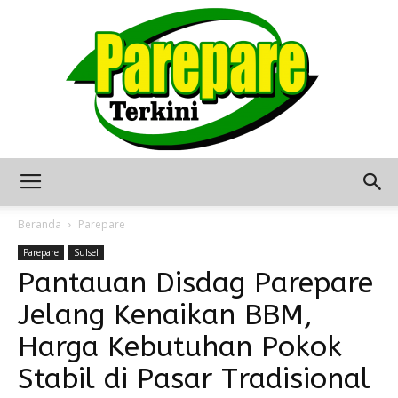
Berita
Beranda
Parepare
Parepare
Sulsel
Pantauan Disdag Parepare
Terkini
Jelang Kenaikan BBM,
Harga Kebutuhan Pokok
Seputar
Stabil di Pasar Tradisional