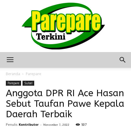
Berita
Beranda
Parepare
Parepare
Sulsel
Anggota DPR RI Ace Hasan
Terkini
Sebut Taufan Pawe Kepala
Daerah Terbaik
Seputar
Penulis
Kontributor
-
507
November 7, 2022