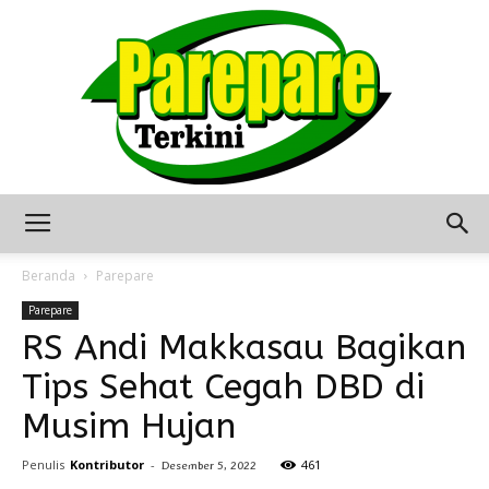
Berita
Beranda
Parepare
Parepare
RS Andi Makkasau Bagikan
Terkini
Tips Sehat Cegah DBD di
Musim Hujan
Seputar
Penulis
Kontributor
-
461
Desember 5, 2022