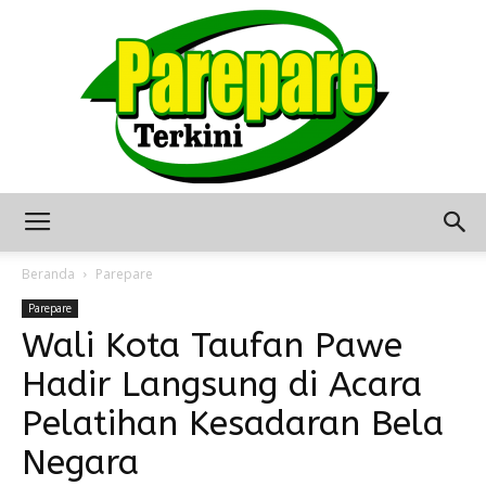
Berita
Beranda
Parepare
Parepare
Wali Kota Taufan Pawe
Terkini
Hadir Langsung di Acara
Pelatihan Kesadaran Bela
Seputar
Negara