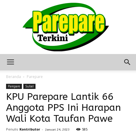
Berita
Beranda
Parepare
Parepare
Sulsel
KPU Parepare Lantik 66
Terkini
Anggota PPS Ini Harapan
Wali Kota Taufan Pawe
Seputar
Penulis
Kontributor
-
585
Januari 24, 2023