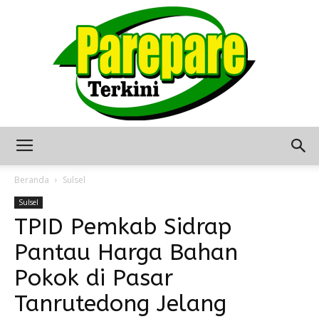
Berita
Beranda
Sulsel
Sulsel
TPID Pemkab Sidrap
Terkini
Pantau Harga Bahan
Pokok di Pasar
Seputar
Tanrutedong Jelang