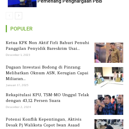
Pemenang Penghargaan PBB
POPULER
Ketua KPK Non Aktif Firli Bahuri Penuhi
Panggilan Penyidik Bareskrim Usai...
Desember 1, 2023
Dugaan Investasi Bodong di Pinrang:
Melibatkan Oknum ASN, Kerugian Capai
Miliaran...
Januari 17, 2025
Rekapitulasi KPU, TSM-MO Unggul Telak
dengan 43,12 Persen Suara
Desember 2, 2024
Potensi Konflik Kepentingan, Aktivis
Desak Pj Walikota Copot Iwan Asaad