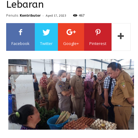
Lebaran
Sulawesi
Penulis
Kontributor
-
467
April 17, 2023
Facebook
Twitter
Google+
Pinterest