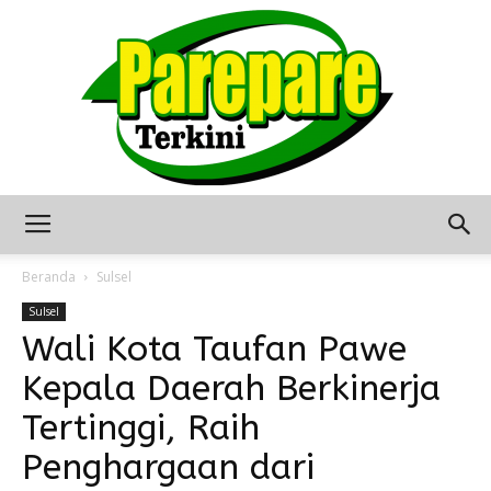
Berita
Beranda
Sulsel
Sulsel
Wali Kota Taufan Pawe
Terkini
Kepala Daerah Berkinerja
Tertinggi, Raih
Seputar
Penghargaan dari