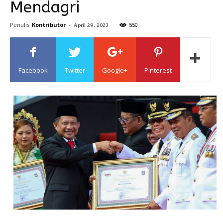
Mendagri
Sulawesi
Penulis
Kontributor
-
550
April 29, 2023
Facebook
Twitter
Google+
Pinterest