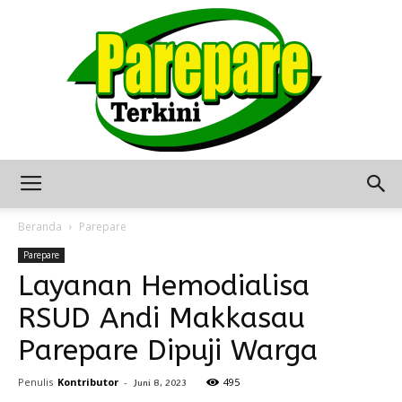
Berita
Beranda
Parepare
Parepare
Layanan Hemodialisa
Terkini
RSUD Andi Makkasau
Parepare Dipuji Warga
Seputar
Penulis
Kontributor
-
495
Juni 8, 2023