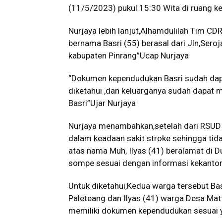
(11/5/2023) pukul 15:30 Wita di ruang k
Nurjaya lebih lanjut,Alhamdulilah Tim C
bernama Basri (55) berasal dari Jln,Sero
kabupaten Pinrang”Ucap Nurjaya
“Dokumen kependudukan Basri sudah dapa
diketahui ,dan keluarganya sudah dapat
Basri”Ujar Nurjaya
Nurjaya menambahkan,setelah dari RSUD 
dalam keadaan sakit stroke sehingga tid
atas nama Muh, Ilyas (41) beralamat di
sompe sesuai dengan informasi kekantor 
Untuk diketahui,Kedua warga tersebut Ba
Paleteang dan Ilyas (41) warga Desa Ma
memiliki dokumen kependudukan sesuai y