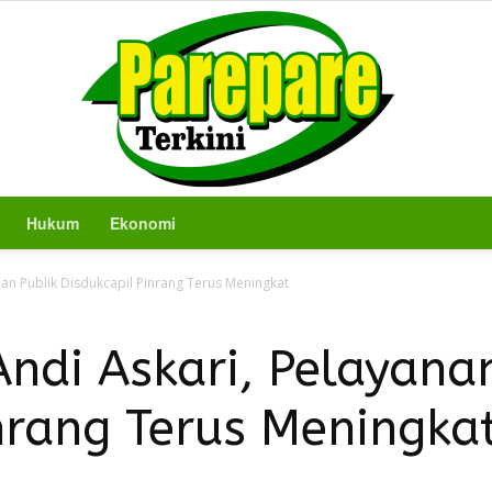
Hukum
Ekonomi
Berita
nan Publik Disdukcapil Pinrang Terus Meningkat
Andi Askari, Pelayana
nrang Terus Meningka
Terkini