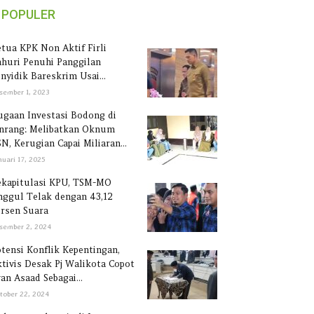
POPULER
tua KPK Non Aktif Firli
huri Penuhi Panggilan
nyidik Bareskrim Usai...
sember 1, 2023
gaan Investasi Bodong di
inrang: Melibatkan Oknum
N, Kerugian Capai Miliaran...
nuari 17, 2025
ekapitulasi KPU, TSM-MO
ggul Telak dengan 43,12
rsen Suara
sember 2, 2024
tensi Konflik Kepentingan,
tivis Desak Pj Walikota Copot
an Asaad Sebagai...
tober 22, 2024