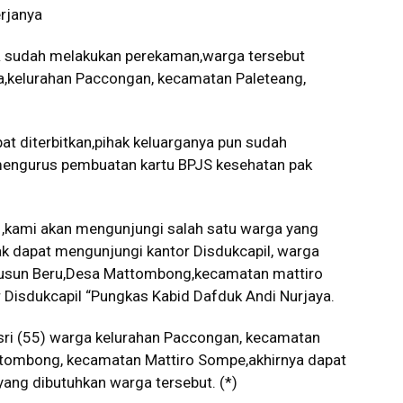
erjanya
DR sudah melakukan perekaman,warga tersebut
ja,kelurahan Paccongan, kecamatan Paleteang,
t diterbitkan,pihak keluarganya pun sudah
 mengurus pembuatan kartu BPJS kesehatan pak
,kami akan mengunjungi salah satu warga yang
ak dapat mengunjungi kantor Disdukcapil, warga
 Dusun Beru,Desa Mattombong,kecamatan mattiro
Disdukcapil “Pungkas Kabid Dafduk Andi Nurjaya.
sri (55) warga kelurahan Paccongan, kecamatan
ttombong, kecamatan Mattiro Sompe,akhirnya dapat
ang dibutuhkan warga tersebut. (*)