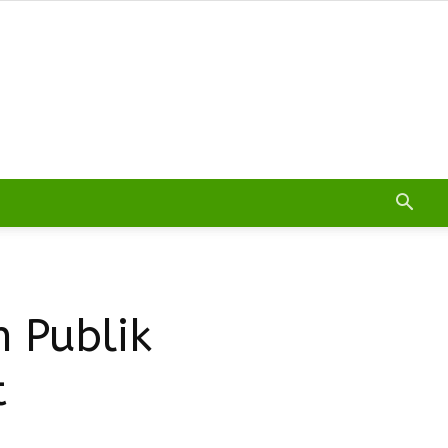
n Publik
t