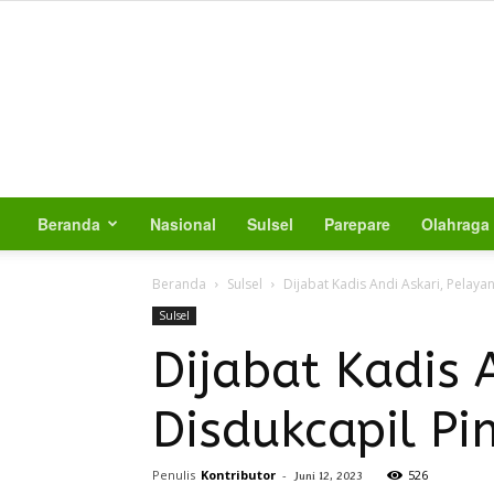
Beranda
Nasional
Sulsel
Parepare
Olahraga
Beranda
Sulsel
Dijabat Kadis Andi Askari, Pelaya
Sulsel
Dijabat Kadis 
Disdukcapil Pi
Penulis
Kontributor
-
526
Juni 12, 2023