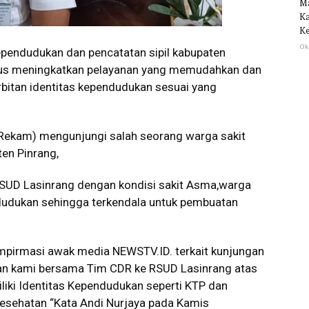
M
Ka
Ke
Ok
endudukan dan pencatatan sipil kabupaten
terus meningkatkan pelayanan yang memudahkan dan
itan identitas kependudukan sesuai yang
i,Rekam) mengunjungi salah seorang warga sakit
ten Pinrang,
RSUD Lasinrang dengan kondisi sakit Asma,warga
dudukan sehingga terkendala untuk pembuatan
ompirmasi awak media NEWSTV.ID. terkait kunjungan
n kami bersama Tim CDR ke RSUD Lasinrang atas
liki Identitas Kependudukan seperti KTP dan
kesehatan “Kata Andi Nurjaya pada Kamis