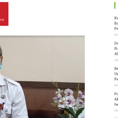
Seputar
Ke
est
Ba
Pe
De
Du
P
Sulawesi
AS
Ja
R
Un
Pe
De
Po
Ak
Iw
Ok