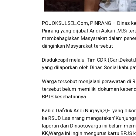
POJOKSULSEL.Com, PINRANG – Dinas kep
Pinrang yang dijabat Andi Askari.,M,Si 
membahagiakan Masyarakat dalam penerb
diinginkan Masyarakat tersebut
Disdukcapil melalui Tim CDR (Cari,Dekat
yang dilaporkan oleh Dinas Sosial kabupa
Warga tersebut menjalani perawatan di 
tersebut belum memiliki dokumen kepen
BPJS kesehatannya
Kabid Dafduk Andi Nurjaya,S,E. yang dik
ke RSUD Lasinrang mengatakan”Kunjunga
laporan dari Dinsos,warga ini belum memi
KK,Warga ini ingin mengurus kartu BPJS 