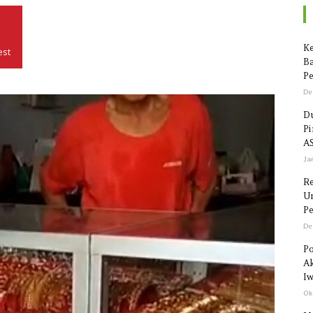
Seputar
Ke
est
Ba
Pe
De
Du
P
Sulawesi
AS
Ja
R
Un
Pe
De
Po
Ak
Iw
Ok