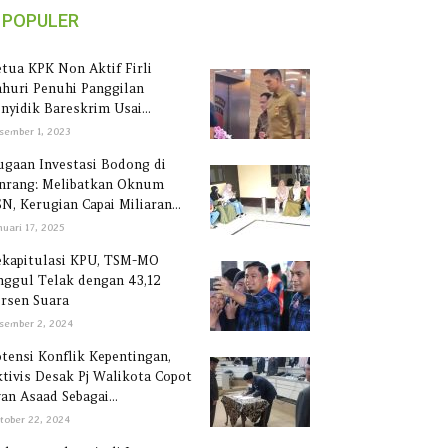
POPULER
tua KPK Non Aktif Firli
huri Penuhi Panggilan
nyidik Bareskrim Usai...
sember 1, 2023
gaan Investasi Bodong di
inrang: Melibatkan Oknum
N, Kerugian Capai Miliaran...
nuari 17, 2025
ekapitulasi KPU, TSM-MO
ggul Telak dengan 43,12
rsen Suara
sember 2, 2024
tensi Konflik Kepentingan,
tivis Desak Pj Walikota Copot
an Asaad Sebagai...
tober 22, 2024