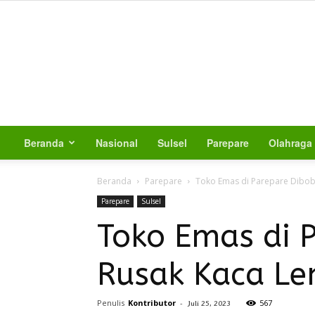
Beranda
Nasional
Sulsel
Parepare
Olahraga
Beranda
Parepare
Toko Emas di Parepare Dibobo
Parepare
Sulsel
Toko Emas di P
Rusak Kaca Le
Penulis
Kontributor
-
567
Juli 25, 2023