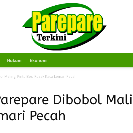
Hukum
Ekonomi
Berita
l Maling, Pintu Besi Rusak Kaca Lemari Pecah
arepare Dibobol Mali
mari Pecah
Terkini