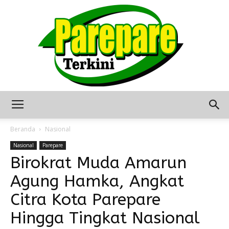
Berita
Beranda
Nasional
Nasional
Parepare
Birokrat Muda Amarun
Terkini
Agung Hamka, Angkat
Citra Kota Parepare
Seputar
Hingga Tingkat Nasional