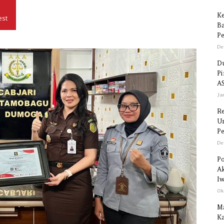
Ke
est
Ba
Seputar
Pe
De
Du
P
AS
Sulawesi
Ja
R
Un
Pe
De
Po
Ak
Iw
Ok
M
Ka