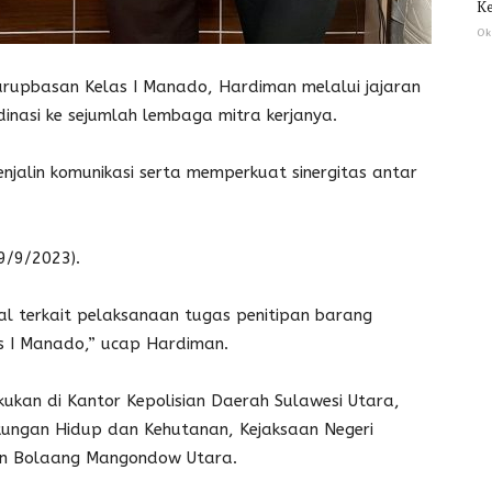
Ke
Ok
upbasan Kelas I Manado, Hardiman melalui jajaran
nasi ke sejumlah lembaga mitra kerjanya.
enjalin komunikasi serta memperkuat sinergitas antar
9/9/2023).
al terkait pelaksanaan tugas penitipan barang
s I Manado,” ucap Hardiman.
ukan di Kantor Kepolisian Daerah Sulawesi Utara,
ungan Hidup dan Kehutanan, Kejaksaan Negeri
an Bolaang Mangondow Utara.