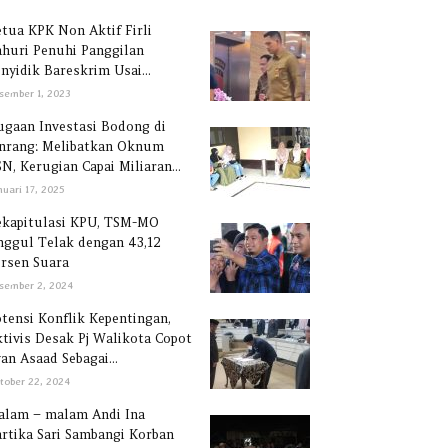
tua KPK Non Aktif Firli
huri Penuhi Panggilan
nyidik Bareskrim Usai...
sember 1, 2023
gaan Investasi Bodong di
inrang: Melibatkan Oknum
N, Kerugian Capai Miliaran...
nuari 17, 2025
ekapitulasi KPU, TSM-MO
ggul Telak dengan 43,12
rsen Suara
sember 2, 2024
tensi Konflik Kepentingan,
tivis Desak Pj Walikota Copot
an Asaad Sebagai...
tober 22, 2024
alam – malam Andi Ina
rtika Sari Sambangi Korban