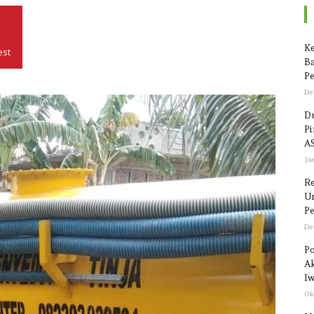
Seputar
Ke
est
Ba
Pe
De
Du
P
Sulawesi
AS
Ja
R
Un
Pe
De
Po
Ak
Iw
Ok