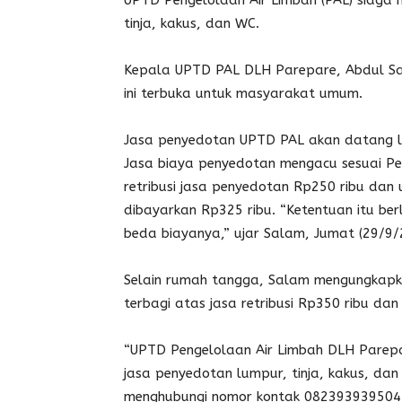
UPTD Pengelolaan Air Limbah (PAL) siaga
tinja, kakus, dan WC.
Kepala UPTD PAL DLH Parepare, Abdul S
ini terbuka untuk masyarakat umum.
Jasa penyedotan UPTD PAL akan datang 
Jasa biaya penyedotan mengacu sesuai Pe
retribusi jasa penyedotan Rp250 ribu dan u
dibayarkan Rp325 ribu. “Ketentuan itu be
beda biayanya,” ujar Salam, Jumat (29/9/
Selain rumah tangga, Salam mengungkapkan
terbagi atas jasa retribusi Rp350 ribu dan
“UPTD Pengelolaan Air Limbah DLH Parep
jasa penyedotan lumpur, tinja, kakus, dan 
menghubungi nomor kontak 082393939504,”