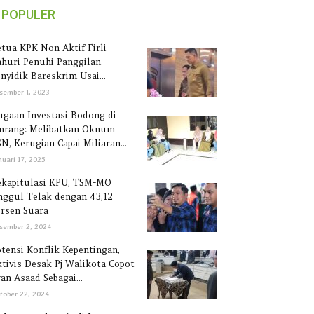
POPULER
tua KPK Non Aktif Firli
huri Penuhi Panggilan
nyidik Bareskrim Usai...
sember 1, 2023
gaan Investasi Bodong di
inrang: Melibatkan Oknum
N, Kerugian Capai Miliaran...
nuari 17, 2025
ekapitulasi KPU, TSM-MO
ggul Telak dengan 43,12
rsen Suara
sember 2, 2024
tensi Konflik Kepentingan,
tivis Desak Pj Walikota Copot
an Asaad Sebagai...
tober 22, 2024