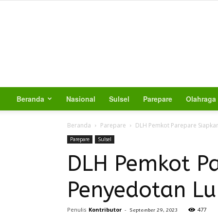
Beranda
Nasional
Sulsel
Parepare
Olahraga
Beranda
Parepare
DLH Pemkot Parepare Siapka
Parepare
Sulsel
DLH Pemkot Pa
Penyedotan L
Penulis
Kontributor
-
477
September 29, 2023