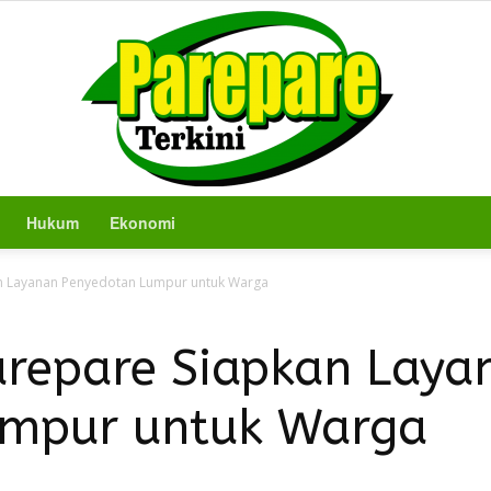
Hukum
Ekonomi
Berita
n Layanan Penyedotan Lumpur untuk Warga
repare Siapkan Laya
umpur untuk Warga
Terkini