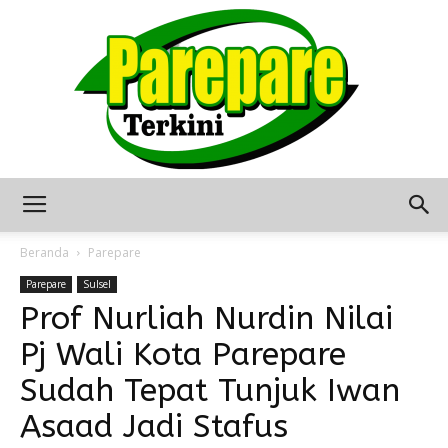
Berita
Beranda
Parepare
Parepare
Sulsel
Prof Nurliah Nurdin Nilai
Terkini
Pj Wali Kota Parepare
Sudah Tepat Tunjuk Iwan
Seputar
Asaad Jadi Stafus