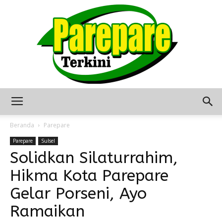
Berita
Beranda
Parepare
Parepare
Sulsel
Solidkan Silaturrahim,
Terkini
Hikma Kota Parepare
Gelar Porseni, Ayo
Seputar
Ramaikan