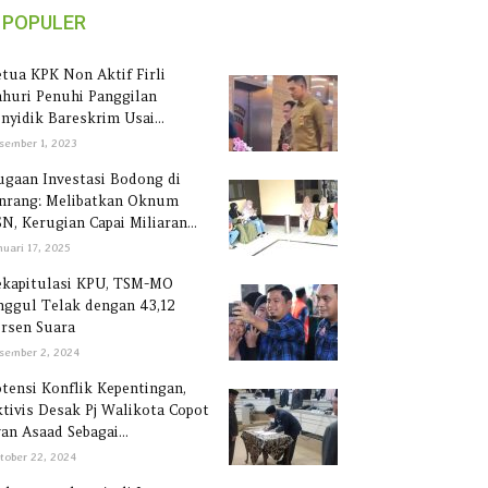
POPULER
tua KPK Non Aktif Firli
huri Penuhi Panggilan
nyidik Bareskrim Usai...
sember 1, 2023
gaan Investasi Bodong di
inrang: Melibatkan Oknum
N, Kerugian Capai Miliaran...
nuari 17, 2025
ekapitulasi KPU, TSM-MO
ggul Telak dengan 43,12
rsen Suara
sember 2, 2024
tensi Konflik Kepentingan,
tivis Desak Pj Walikota Copot
an Asaad Sebagai...
tober 22, 2024