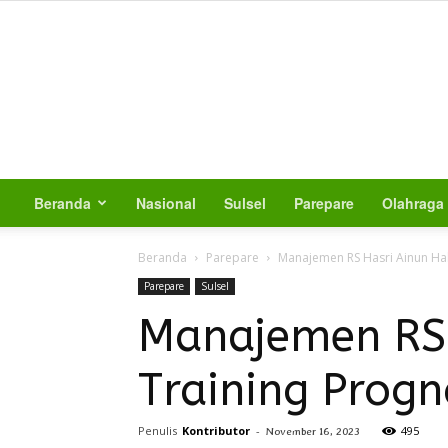
Beranda
Nasional
Sulsel
Parepare
Olahraga
Beranda
Parepare
Manajemen RS Hasri Ainun Hab
Parepare
Sulsel
Manajemen RS 
Training Progn
Penulis
Kontributor
-
495
November 16, 2023