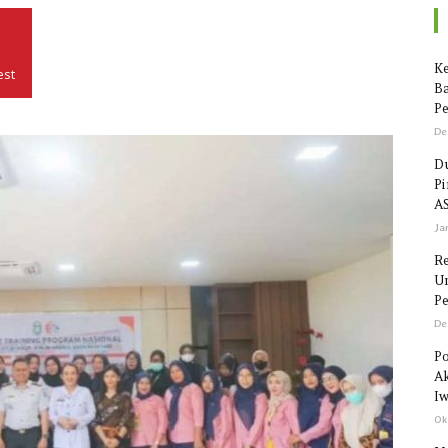
Seputar
Ke
est
Ba
Pe
De
Du
P
Sulawesi
AS
Ja
R
Un
Pe
De
Po
Ak
Iw
Ok