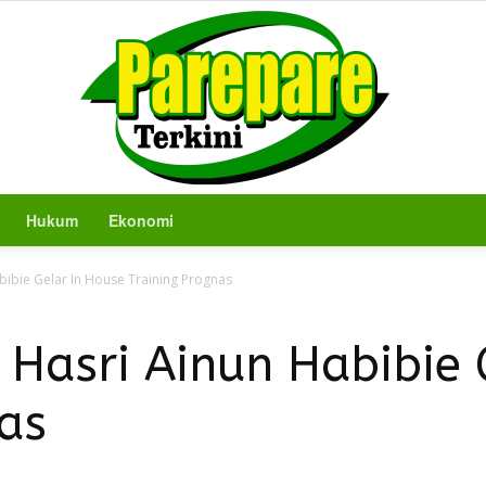
Hukum
Ekonomi
Berita
ibie Gelar In House Training Prognas
Hasri Ainun Habibie 
as
Terkini