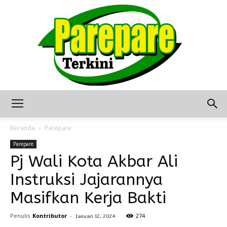
Berita
Beranda
Parepare
Parepare
Pj Wali Kota Akbar Ali
Terkini
Instruksi Jajarannya
Masifkan Kerja Bakti
Seputar
Penulis
Kontributor
-
274
Januari 12, 2024