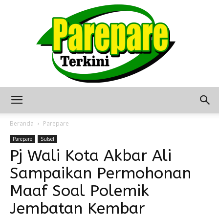
Berita
Beranda
Parepare
Parepare
Sulsel
Pj Wali Kota Akbar Ali
Terkini
Sampaikan Permohonan
Maaf Soal Polemik
Seputar
Jembatan Kembar