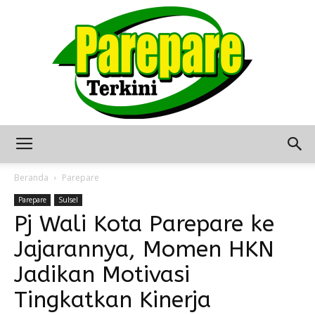
Berita
Beranda
Parepare
Parepare
Sulsel
Pj Wali Kota Parepare ke
Terkini
Jajarannya, Momen HKN
Jadikan Motivasi
Seputar
Tingkatkan Kinerja