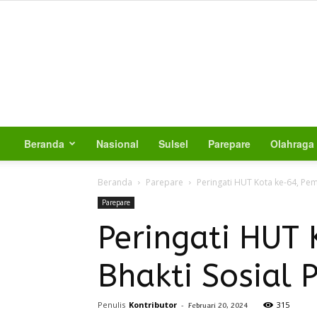
Beranda
Nasional
Sulsel
Parepare
Olahraga
Beranda
Parepare
Peringati HUT Kota ke-64, Pe
Parepare
Peringati HUT
Bhakti Sosial 
Penulis
Kontributor
-
315
Februari 20, 2024