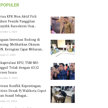
POPULER
tua KPK Non Aktif Firli
huri Penuhi Panggilan
nyidik Bareskrim Usai...
sember 1, 2023
gaan Investasi Bodong di
inrang: Melibatkan Oknum
N, Kerugian Capai Miliaran...
nuari 17, 2025
ekapitulasi KPU, TSM-MO
ggul Telak dengan 43,12
rsen Suara
sember 2, 2024
tensi Konflik Kepentingan,
tivis Desak Pj Walikota Copot
an Asaad Sebagai...
tober 22, 2024