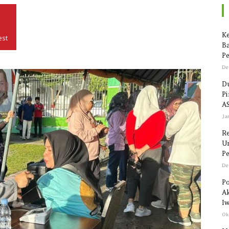
Seputar
Ke
est
Ba
Pe
De
Du
P
Sulawesi
AS
Ja
R
Un
Pe
De
Po
Ak
Iw
Ok