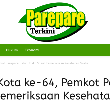
Hukum
Ekonomi
Berita
mkot Parepare Gelar Bhakti Sosial Pemeriksaan Kesehatan Gratis
 Kota ke-64, Pemkot P
Pemeriksaan Kesehata
Terkini