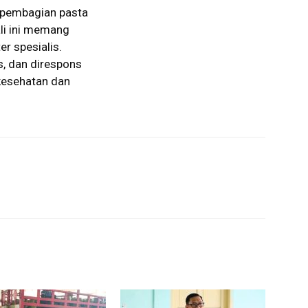
n pembagian pasta
kali ini memang
r spesialis.
, dan direspons
kesehatan dan