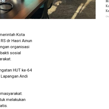
M
Ka
Ke
Ok
erintah Kota
 RS dr Hasri Ainun
engan organisasi
bakti sosial
rakat.
ringatan HUT ke-64
un Lapangan Andi
n masyarakat.
tuk melakukan
atis.