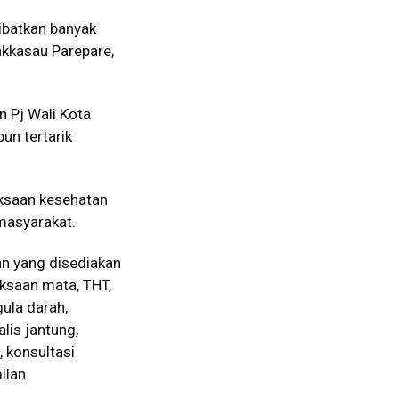
libatkan banyak
Makkasau Parepare,
n Pj Wali Kota
pun tertarik
ksaan kesehatan
masyarakat.
n yang disediakan
iksaan mata, THT,
ula darah,
alis jantung,
, konsultasi
ilan.