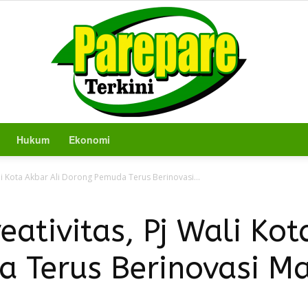
Hukum
Ekonomi
Berita
ali Kota Akbar Ali Dorong Pemuda Terus Berinovasi...
eativitas, Pj Wali Kot
 Terus Berinovasi M
Terkini