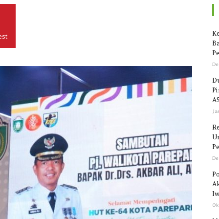
Seputar
Ke
est
Ba
Pe
De
Du
P
Sulawesi
AS
Ja
R
Un
Pe
De
Po
Ak
Iw
Ok