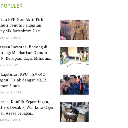
POPULER
tua KPK Non Aktif Firli
huri Penuhi Panggilan
nyidik Bareskrim Usai...
sember 1, 2023
gaan Investasi Bodong di
inrang: Melibatkan Oknum
N, Kerugian Capai Miliaran...
nuari 17, 2025
ekapitulasi KPU, TSM-MO
ggul Telak dengan 43,12
rsen Suara
sember 2, 2024
tensi Konflik Kepentingan,
tivis Desak Pj Walikota Copot
an Asaad Sebagai...
tober 22, 2024