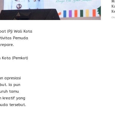
M
Ka
Ke
Ok
t (Pj) Wali Kota
tivitas Pemuda
repare.
h Kota (Pemkot)
n apresiasi
but. Ia pun
uruh tamu
 kreatif yang
muda tersebut.