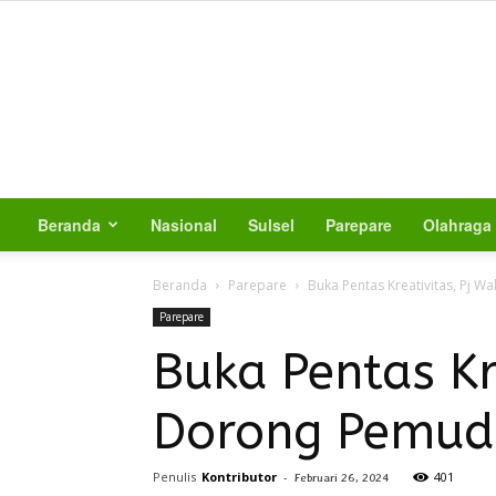
Beranda
Nasional
Sulsel
Parepare
Olahraga
Beranda
Parepare
Buka Pentas Kreativitas, Pj W
Parepare
Buka Pentas Kr
Dorong Pemuda
Penulis
Kontributor
-
401
Februari 26, 2024