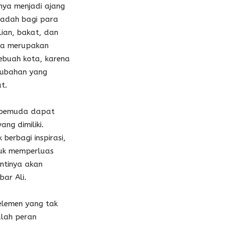
nya menjadi ajang
wadah bagi para
lian, bakat, dan
muda merupakan
ebuah kota, karena
erubahan yang
t.
a pemuda dapat
ng dimiliki.
berbagi inspirasi,
uk memperluas
ntinya akan
bar Ali.
lemen yang tak
alah peran