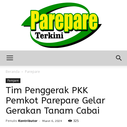
Berita
Beranda
Parepare
Parepare
Tim Penggerak PKK
Terkini
Pemkot Parepare Gelar
Gerakan Tanam Cabai
Seputar
Penulis
Kontributor
-
325
Maret 6, 2024