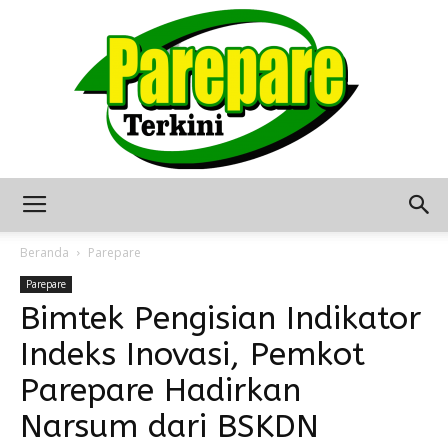
Berita
Beranda
Parepare
Parepare
Bimtek Pengisian Indikator
Terkini
Indeks Inovasi, Pemkot
Parepare Hadirkan
Seputar
Narsum dari BSKDN