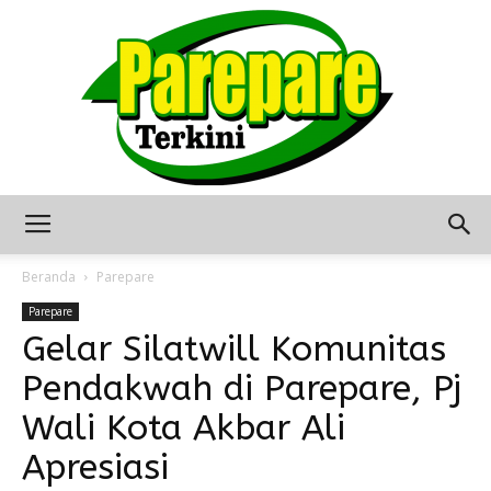
Berita
Beranda
Parepare
Parepare
Gelar Silatwill Komunitas
Terkini
Pendakwah di Parepare, Pj
Wali Kota Akbar Ali
Seputar
Apresiasi