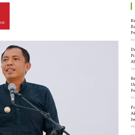
Seputar
Ke
est
Ba
Pe
De
Du
P
Sulawesi
AS
Ja
R
Un
Pe
De
Po
Ak
Iw
Ok