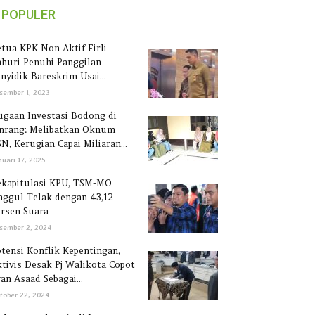
POPULER
tua KPK Non Aktif Firli
huri Penuhi Panggilan
nyidik Bareskrim Usai...
sember 1, 2023
gaan Investasi Bodong di
inrang: Melibatkan Oknum
N, Kerugian Capai Miliaran...
nuari 17, 2025
ekapitulasi KPU, TSM-MO
ggul Telak dengan 43,12
rsen Suara
sember 2, 2024
tensi Konflik Kepentingan,
tivis Desak Pj Walikota Copot
an Asaad Sebagai...
tober 22, 2024