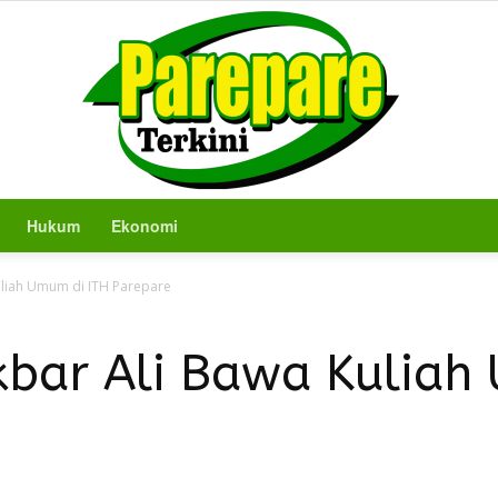
Hukum
Ekonomi
Berita
Kuliah Umum di ITH Parepare
kbar Ali Bawa Kuliah
Terkini