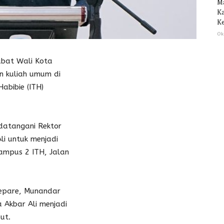
M
Ka
Ke
Ok
bat Wali Kota
n kuliah umum di
abibie (ITH)
datangani Rektor
li untuk menjadi
ampus 2 ITH, Jalan
epare, Munandar
Akbar Ali menjadi
ut.