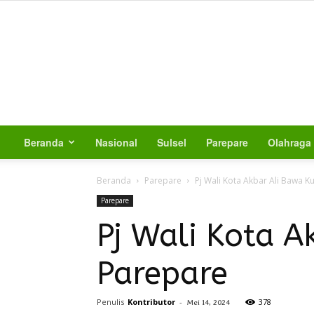
Beranda
Nasional
Sulsel
Parepare
Olahraga
Beranda
Parepare
Pj Wali Kota Akbar Ali Bawa 
Parepare
Pj Wali Kota A
Parepare
Penulis
Kontributor
-
378
Mei 14, 2024