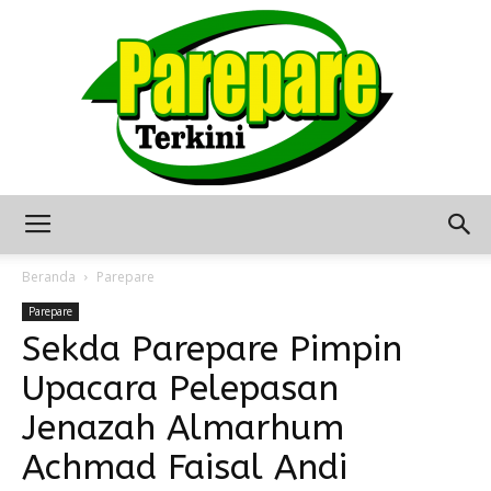
Berita
Beranda
Parepare
Parepare
Sekda Parepare Pimpin
Terkini
Upacara Pelepasan
Jenazah Almarhum
Seputar
Achmad Faisal Andi