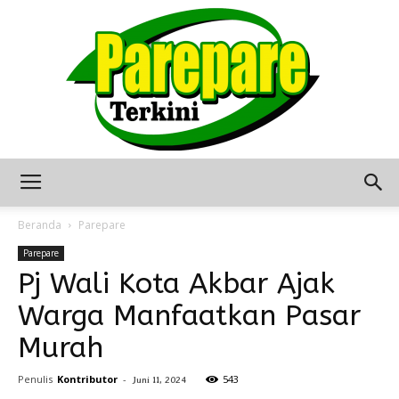
Berita
Beranda
Parepare
Parepare
Pj Wali Kota Akbar Ajak
Terkini
Warga Manfaatkan Pasar
Murah
Seputar
Penulis
Kontributor
-
543
Juni 11, 2024