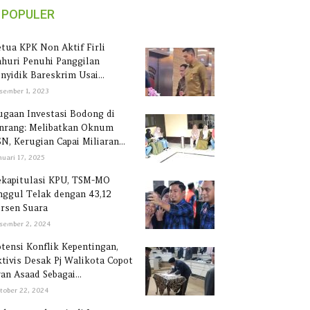
POPULER
tua KPK Non Aktif Firli
huri Penuhi Panggilan
nyidik Bareskrim Usai...
sember 1, 2023
gaan Investasi Bodong di
inrang: Melibatkan Oknum
N, Kerugian Capai Miliaran...
nuari 17, 2025
ekapitulasi KPU, TSM-MO
ggul Telak dengan 43,12
rsen Suara
sember 2, 2024
tensi Konflik Kepentingan,
tivis Desak Pj Walikota Copot
an Asaad Sebagai...
tober 22, 2024