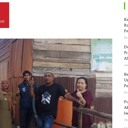
Seputar
Ke
est
Ba
Pe
De
Du
P
Sulawesi
AS
Ja
R
Un
Pe
De
Po
Ak
Iw
Ok