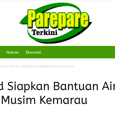
Hukum
Ekonomi
Berita
an Air Bersih untuk Warga Hadapi Musim Kemarau
 Siapkan Bantuan Air
 Musim Kemarau
Terkini