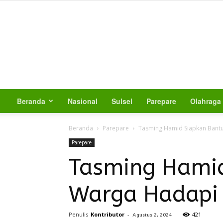
Beranda
Nasional
Sulsel
Parepare
Olahraga
Beranda
Parepare
Tasming Hamid Siapkan Bantu
Parepare
Tasming Hamid
Warga Hadapi
Penulis
Kontributor
-
421
Agustus 2, 2024