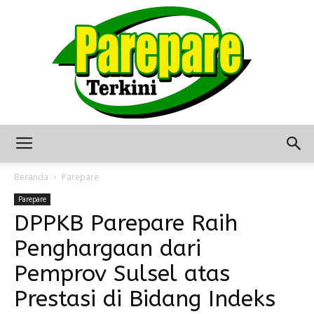
Berita
Beranda
Parepare
Parepare
DPPKB Parepare Raih
Terkini
Penghargaan dari
Pemprov Sulsel atas
Seputar
Prestasi di Bidang Indeks