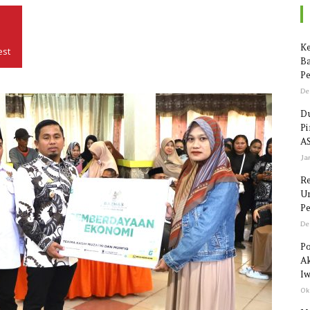
Seputar
Ke
est
Ba
Pe
De
Du
P
Sulawesi
AS
Ja
R
Un
Pe
De
Po
Ak
Iw
Ok