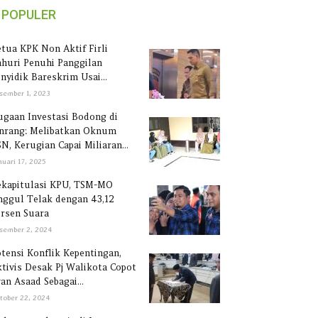
POPULER
tua KPK Non Aktif Firli
huri Penuhi Panggilan
nyidik Bareskrim Usai...
sember 1, 2023
gaan Investasi Bodong di
inrang: Melibatkan Oknum
N, Kerugian Capai Miliaran...
nuari 17, 2025
ekapitulasi KPU, TSM-MO
ggul Telak dengan 43,12
rsen Suara
sember 2, 2024
tensi Konflik Kepentingan,
tivis Desak Pj Walikota Copot
an Asaad Sebagai...
tober 22, 2024