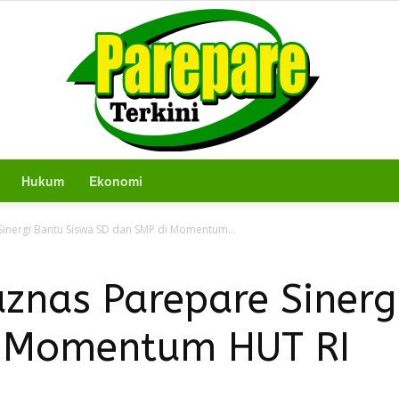
Hukum
Ekonomi
Berita
inergi Bantu Siswa SD dan SMP di Momentum...
znas Parepare Sinerg
i Momentum HUT RI
Terkini