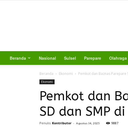
Beranda
Nasional
Sulsel
Parepare
Olahraga
Beranda
Ekonomi
Pemkot dan Baznas Parepare S
Ekonomi
Pemkot dan Ba
SD dan SMP d
Penulis
Kontributor
-
9887
Agustus 14, 2025