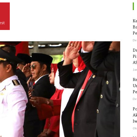
Seputar
Ke
est
Ba
Pe
De
Du
P
Sulawesi
AS
Ja
R
Un
Pe
De
Po
Ak
Iw
Ok