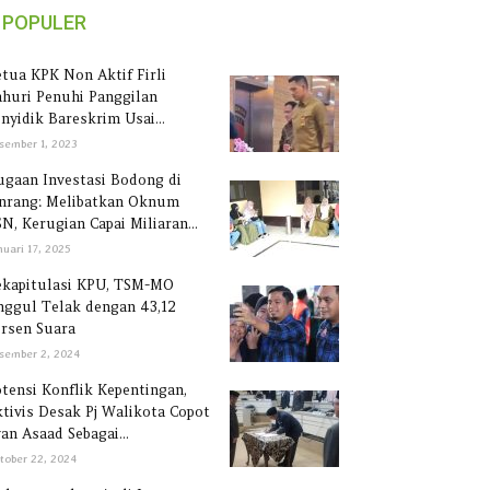
POPULER
tua KPK Non Aktif Firli
huri Penuhi Panggilan
nyidik Bareskrim Usai...
sember 1, 2023
gaan Investasi Bodong di
inrang: Melibatkan Oknum
N, Kerugian Capai Miliaran...
nuari 17, 2025
ekapitulasi KPU, TSM-MO
ggul Telak dengan 43,12
rsen Suara
sember 2, 2024
tensi Konflik Kepentingan,
tivis Desak Pj Walikota Copot
an Asaad Sebagai...
tober 22, 2024