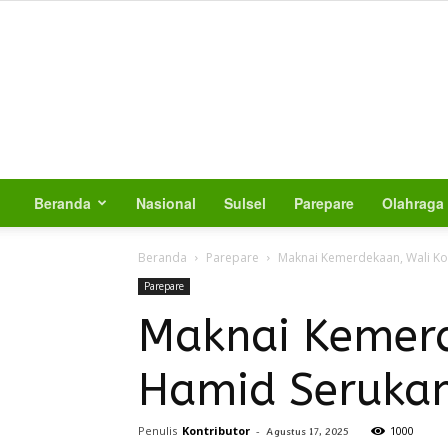
Beranda
Nasional
Sulsel
Parepare
Olahraga
Beranda
Parepare
Maknai Kemerdekaan, Wali K
Parepare
Maknai Kemerd
Hamid Seruka
Penulis
Kontributor
-
1000
Agustus 17, 2025