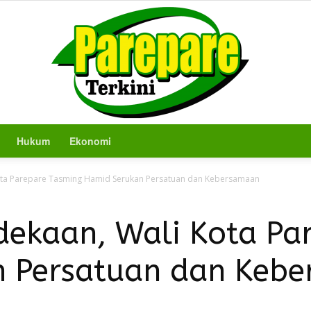
Hukum
Ekonomi
Berita
ota Parepare Tasming Hamid Serukan Persatuan dan Kebersamaan
ekaan, Wali Kota Pa
n Persatuan dan Keb
Terkini