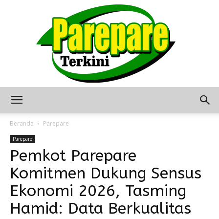
Berita
Beranda
Parepare
Parepare
Pemkot Parepare
Terkini
Komitmen Dukung Sensus
Ekonomi 2026, Tasming
Seputar
Hamid: Data Berkualitas