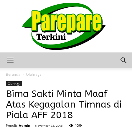
Berita
Beranda
Olahraga
Olahraga
Bima Sakti Minta Maaf
Terkini
Atas Kegagalan Timnas di
Piala AFF 2018
Seputar
Penulis
Admin
-
1099
November 22, 2018