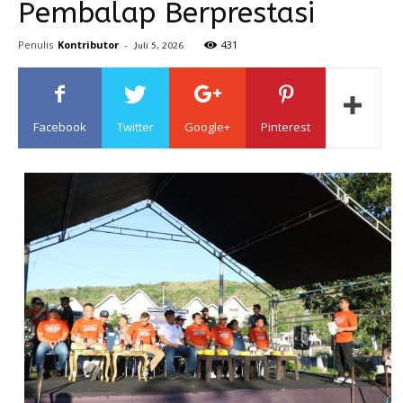
Pembalap Berprestasi
Sulawesi
Penulis
Kontributor
-
431
Juli 5, 2026
Facebook
Twitter
Google+
Pinterest