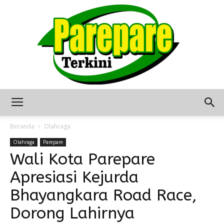
Berita
Beranda
Olahraga
Olahraga
Parepare
Wali Kota Parepare
Terkini
Apresiasi Kejurda
Bhayangkara Road Race,
Seputar
Dorong Lahirnya