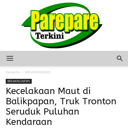
Berita
Beranda
BREAKINGNEWS
BREAKINGNEWS
Kecelakaan Maut di
Terkini
Balikpapan, Truk Tronton
Seruduk Puluhan
Seputar
Kendaraan