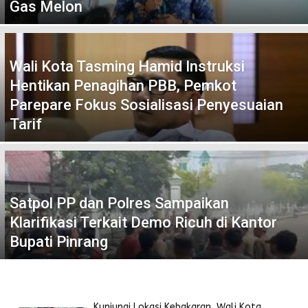
Gas Melon
Sulawesi
Wali Kota Tasming Hamid Instruksi
Hentikan Penagihan PBB, Pemkot
Parepare Fokus Sosialisasi Penyesuaian
Tarif
Satpol PP dan Polres Sampaikan
Klarifikasi Terkait Demo Ricuh di Kantor
Bupati Pinrang
Kunjungi Lokasi Kebakaran, Wali Kota