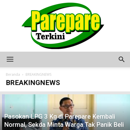
Berita
Beranda
BREAKINGNEWS
BREAKINGNEWS
Terkini
Pasokan LPG 3 Kg di Parepare Kembali
Seputar
Normal, Sekda Minta Warga Tak Panik Beli